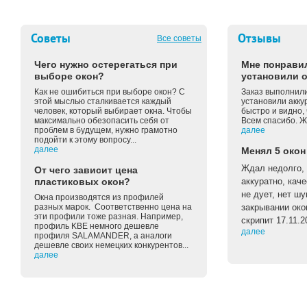
Советы
Отзывы
Все советы
Чего нужно остерегаться при
Мне понравил
выборе окон?
установили о
Как не ошибиться при выборе окон? С
Заказ выполнили
этой мыслью сталкивается каждый
установили акку
человек, который выбирает окна. Чтобы
быстро и видно, 
максимально обезопасить себя от
Всем спасибо. Ж
проблем в будущем, нужно грамотно
далее
подойти к этому вопросу...
далее
Менял 5 окон
Ждал недолго, 
От чего зависит цена
пластиковых окон?
аккуратно, каче
не дует, нет ш
Окна производятся из профилей
разных марок. Соответственно цена на
закрывании око
эти профили тоже разная. Например,
скрипит 17.11.2
профиль KBE немного дешевле
далее
профиля SALAMANDER, а аналоги
дешевле своих немецких конкурентов...
далее