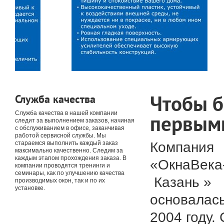
Чтобы 
Служба качества
Служба качества в нашей компании
первым
следит за выполнением заказов, начиная
с обслуживанием в офисе, заканчивая
работой сервисной службы. Мы
Компания
стараемся выполнить каждый заказ
максимально качественно. Следим за
каждым этапом прохождения заказа. В
«ОкнаВека
компании проводятся тренинги и
семинары, как по улучшению качества
Казань »
производимых окон, так и по их
установке.
основалась
2004 году. 